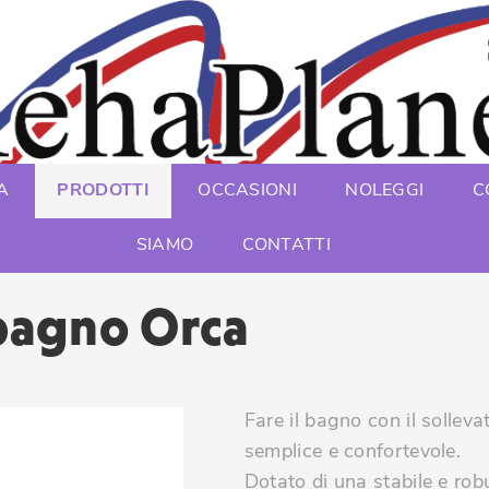
A
PRODOTTI
OCCASIONI
NOLEGGI
C
SIAMO
CONTATTI
 bagno Orca
Fare il bagno con il sollev
semplice e confortevole.
Dotato di una stabile e ro