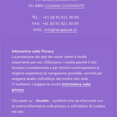
CH 6900
LUGANO-CASSARATE
TEL : +41 (0) 91 821 40 00
FAX: +41 (0) 91 821 40 09
MAIL:
info@rehaplanet.ch
APERTURA SEDE CASTIONE
Informativa sulla Privacy
Lunedì - Venerdì
La protezione dei dati dei nostri utenti è molto
8.30 - 12.00 / 13.30 - 18.00
importante per noi. Utilizziamo i cookie perché il sito
APERTURA SEDE LUGANO-CASSARATE
funzioni correttamente e per fornirti continuamente la
Lunedì - Venerdì
migliore esperienza di navigazione possibile, nonché per
eseguire analisi sull'utilizzo del nostro sito web.
8.30 - 12.00 / 13.30 - 18.00
Ti invitiamo a leggere la nostra
Informativa sulla
privacy
.
Cliccando su -
Accetto
- confermi che sei d'accordo con
Copyright © 2023 RehaPlanet snc - Tutti i diritti
la nostra Informativa sulla privacy e sull'utilizzo di cookies
riservati -
Informativa sulla privacy
nel sito.
Gestione progetto
forster.partners
. Sviluppo