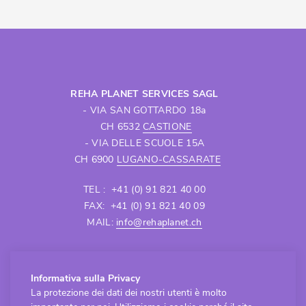
REHA PLANET SERVICES SAGL
- VIA SAN GOTTARDO 18a
CH 6532
CASTIONE
- VIA DELLE SCUOLE 15A
CH 6900
LUGANO-CASSARATE
TEL : +41 (0) 91 821 40 00
FAX: +41 (0) 91 821 40 09
MAIL:
info@rehaplanet.ch
APERTURA SEDE CASTIONE
Informativa sulla Privacy
Lunedì - Venerdì
La protezione dei dati dei nostri utenti è molto
8.30 - 12.00 / 13.30 - 18.00