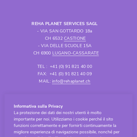
REHA PLANET SERVICES SAGL
- VIA SAN GOTTARDO 18a
CH 6532
CASTIONE
- VIA DELLE SCUOLE 15A
CH 6900
LUGANO-CASSARATE
TEL : +41 (0) 91 821 40 00
FAX: +41 (0) 91 821 40 09
MAIL:
info@rehaplanet.ch
APERTURA SEDE CASTIONE
Informativa sulla Privacy
Lunedì - Venerdì
La protezione dei dati dei nostri utenti è molto
8.30 - 12.00 / 13.30 - 18.00
importante per noi. Utilizziamo i cookie perché il sito
APERTURA SEDE LUGANO-CASSARATE
funzioni correttamente e per fornirti continuamente la
Lunedì - Venerdì
migliore esperienza di navigazione possibile, nonché per