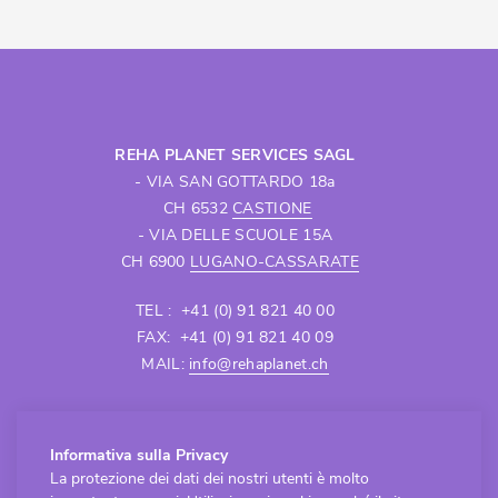
REHA PLANET SERVICES SAGL
- VIA SAN GOTTARDO 18a
CH 6532
CASTIONE
- VIA DELLE SCUOLE 15A
CH 6900
LUGANO-CASSARATE
TEL : +41 (0) 91 821 40 00
FAX: +41 (0) 91 821 40 09
MAIL:
info@rehaplanet.ch
APERTURA SEDE CASTIONE
Informativa sulla Privacy
Lunedì - Venerdì
La protezione dei dati dei nostri utenti è molto
8.30 - 12.00 / 13.30 - 18.00