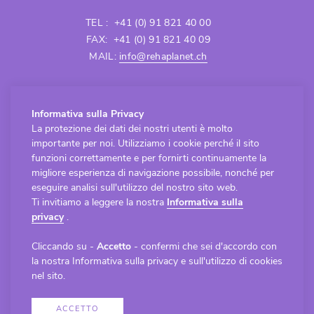
TEL : +41 (0) 91 821 40 00
FAX: +41 (0) 91 821 40 09
MAIL:
info@rehaplanet.ch
APERTURA SEDE CASTIONE
Informativa sulla Privacy
Lunedì - Venerdì
La protezione dei dati dei nostri utenti è molto
8.30 - 12.00 / 13.30 - 18.00
importante per noi. Utilizziamo i cookie perché il sito
APERTURA SEDE LUGANO-CASSARATE
funzioni correttamente e per fornirti continuamente la
Lunedì - Venerdì
migliore esperienza di navigazione possibile, nonché per
eseguire analisi sull'utilizzo del nostro sito web.
8.30 - 12.00 / 13.30 - 18.00
Ti invitiamo a leggere la nostra
Informativa sulla
privacy
.
Cliccando su -
Accetto
- confermi che sei d'accordo con
Copyright © 2023 RehaPlanet snc - Tutti i diritti
la nostra Informativa sulla privacy e sull'utilizzo di cookies
riservati -
Informativa sulla privacy
nel sito.
Gestione progetto
forster.partners
. Sviluppo
sito
redesign.swiss
ACCETTO